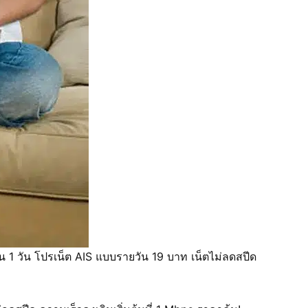
ัน 1 วัน โปรเน็ต AIS แบบรายวัน 19 บาท เน็ตไม่ลดสปีด