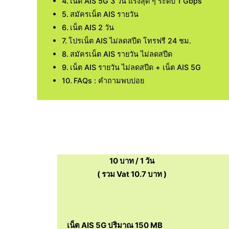
เน็ต AIS 5G 3 วัน แรงสุด ๆ ระดับ 1 Gbps
สมัครเน็ต AIS รายวัน
เน็ต AIS 2 วัน
โปรเน็ต AIS ไม่ลดสปีด โทรฟรี 24 ชม.
สมัครเน็ต AIS รายวัน ไม่ลดสปีด
เน็ต AIS รายวัน ไม่ลดสปีด + เน็ต AIS 5G
FAQs : คำถามพบบ่อย
10 บาท / 1 วัน
( รวม Vat 10.7 บาท )
เน็ต AIS 5G ปริมาณ 150 MB