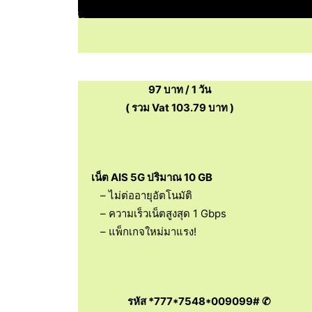
97 บาท / 1 วัน
( รวม Vat 103.79 บาท )
เน็ต AIS 5G ปริมาณ 10 GB
– ไม่ต่ออายุอัตโนมัติ
– ความเร็วเน็ตสูงสุด 1 Gbps
– แพ็กเกจใหม่มาแรง!
รหัส
*777*7548*009099#
✆