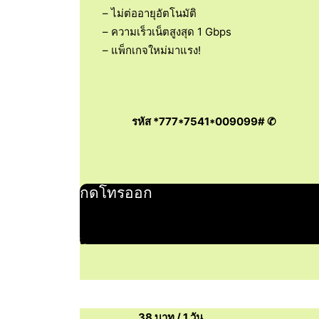
– ไม่ต่ออายุอัตโนมัติ
– ความเร็วเน็ตสูงสุด 1 Gbps
– แพ็กเกจใหม่มาแรง!
รหัส
*777*7541*009099#
✆
กดโทรออก
38 บาท / 1 วัน