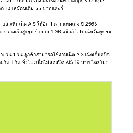
ลดสปีด ความเร็วคงเดิมเริ่มต้นที่ 1 Mbps ราคาคุ้ม!
ลัก 10 เหมือนเดิม 55 บาทและก็
ล้วเพิ่มเน็ต AIS ให้อีก 1 เท่า แพ็คเกจ ปี 2563
ความเร็วสูงสุด จำนวน 1 GB แล้วก็ โปร เน็ตวันทูคอล
ยวัน 1 วัน ลูกค้าสามารถใช้งานเน็ต AIS เน็ตเต็มสปีด
ยวัน 1 วัน ทั้งโปรเน็ตไม่ลดสปีด AIS 19 บาท โดยโปร