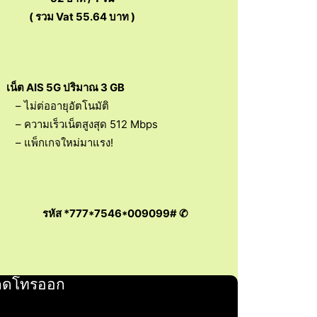
( รวม Vat 55.64 บาท )
เน็ต AIS 5G ปริมาณ 3 GB
 ไม่ต่ออายุอัตโนมัติ
 ความเร็วเน็ตสูงสุด 512 Mbps
 แพ็กเกจใหม่มาแรง!
รหัส
*777*7546*009099#
✆
กดโทรออก