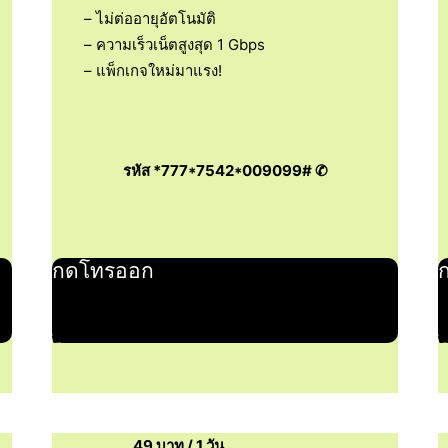
– ไม่ต่ออายุอัตโนมัติ
–
– ความเร็วเน็ตสูงสุด 1 Gbps
–
– แพ็กเกจใหม่มาแรง!
–
รหัส
*777*7542*009099#
✆
กดโทรออก
49 บาท / 1 วัน