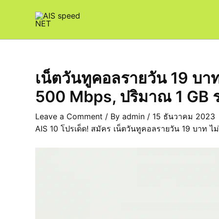
Skip
to
content
เน็ตวันทูคอลรายวัน 19 บาท
500 Mbps, ปริมาณ 1 GB ร
Leave a Comment
/ By
admin
/
15 ธันวาคม 2023
AIS 10 โปรเด็ด! สมัคร เน็ตวันทูคอลรายวัน 19 บาท ไม