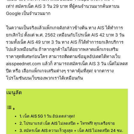
เท่า! สมัครเน็ต AIS 3 วัน 29 บาท ที่ผู้คนจำนวนมากค้นหาบน
Google เป็นจำนวนมาก
ในความเป็นจริงแล้วแพ็กเกจดังกล่าวข้างต้น ทาง AIS ได้ทำการ
ยกเลิกไป ตั้งแต่ พ.ศ. 2562 เหมือนกับโปรเน็ต AIS 42 บาท 3 วัน
รวมทั้งเน็ต AIS 49 บาท 3 วัน ทาง AIS ก็ได้ทำการยกเลิกบริการ
ไปแล้วเหมือนกัน ถ้าหากลูกค้าไม่ได้อยากพลาดแพ็กเกจเสริม
ราคาสุดพิเศษก่อนใคร สามารถติดตามข้อมูลอัปเดตได้ทางเว็บ
aisspeednet.com แล้วก็ สามารถสมัครเน็ต AIS 3 วัน เน็ตไม่ลดส
ปีด หรือ เลือกแพ็กเกจเสริมต่างๆ ราคาคุ้มที่สุด! จากตาราง
โปรโมชันบนเว็บของพวกเราได้เหมือนกัน
เมนูลัด
เน็ต AIS 5G 1 วัน อัปเดตล่าสุด!
โปรมาแรง! เน็ต AIS ไม่ลดสปีด + โทรฟรี! ทุกเครือข่าย
สมัครเน็ต AIS ความเร็วสูงสุด + เน็ต AIS ไม่ลดสปีด 24 ชม.