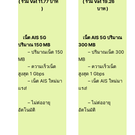
( รวม Vat 11.77 บาท
( รวม Vat 19.26
)
บาท )
เน็ต AIS 5G
เน็ต AIS 5G ปริมาณ
ปริมาณ 150 MB
300 MB
– ปริมาณเน็ต 150
– ปริมาณเน็ต 300
MB
MB
– ความเร็วเน็ต
– ความเร็วเน็ต
สูงสุด 1 Gbps
สูงสุด 1 Gbps
– เน็ต AIS ใหม่มา
– เน็ต AIS ใหม่มา
แรง!
แรง!
– ไม่ต่ออายุ
– ไม่ต่ออายุ
อัตโนมัติ
อัตโนมัติ