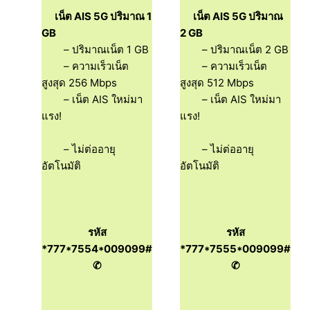
เน็ต AIS 5G ปริมาณ 1
เน็ต AIS 5G ปริมาณ
GB
2 GB
– ปริมาณเน็ต 1 GB
– ปริมาณเน็ต 2 GB
– ความเร็วเน็ต
– ความเร็วเน็ต
สูงสุด 256 Mbps
สูงสุด 512 Mbps
– เน็ต AIS ใหม่มา
– เน็ต AIS ใหม่มา
แรง!
แรง!
– ไม่ต่ออายุ
– ไม่ต่ออายุ
อัตโนมัติ
อัตโนมัติ
รหัส
รหัส
*777*7554*009099#
*777*7555*009099#
✆
✆