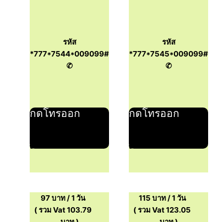
รหัส
รหัส
*777*7544*009099#
*777*7545*009099#
✆
✆
กดโทรออก
กดโทรออก
97 บาท / 1 วัน
115 บาท / 1 วัน
( รวม Vat 103.79
( รวม Vat 123.05
บาท )
บาท )