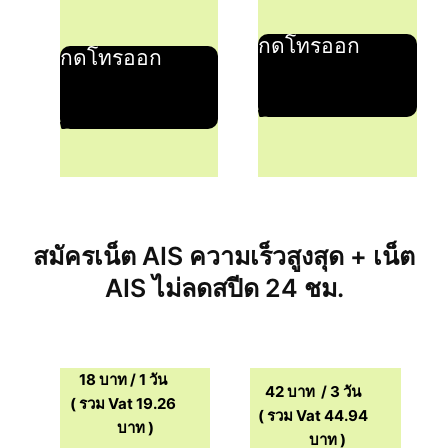
กดโทรออก
กดโทรออก
สมัครเน็ต AIS ความเร็วสูงสุด + เน็ต
AIS ไม่ลดสปีด 24 ชม.
18 บาท / 1 วัน
42 บาท / 3 วัน
( รวม Vat 19.26
( รวม Vat 44.94
บาท )
บาท )