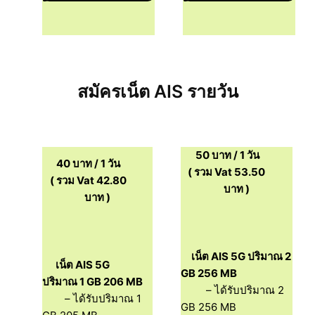
สมัครเน็ต AIS รายวัน
50 บาท / 1 วัน
40 บาท / 1 วัน
( รวม Vat 53.50
( รวม Vat 42.80
บาท )
บาท )
เน็ต AIS 5G ปริมาณ 2
เน็ต AIS 5G
GB 256 MB
ปริมาณ 1 GB 206 MB
– ได้รับปริมาณ 2
– ได้รับปริมาณ 1
GB 256 MB