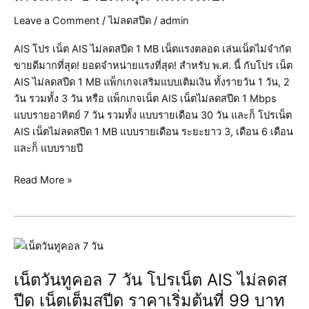
1
วัน
MB
เริ่ม
Leave a Comment
/
ไม่ลดสปีด
/
admin
เน็ต
ต้น
AIS โปร เน็ต AIS ไม่ลดสปีด 1 MB เน็ตแรงตลอด เล่นเน็ตไม่จำกัด
แรง
ที่
ขายดีมากที่สุด! ยอดจำหน่ายแรงที่สุด! สำหรับ พ.ศ. นี้ กับโปร เน็ต
สม่ำเสมอ
29
AIS ไม่ลดสปีด 1 MB แพ็กเกจเสริมแบบเติมเงิน ทั้งรายวัน 1 วัน, 2
เล่น
บาท
วัน รวมทั้ง 3 วัน หรือ แพ็กเกจเน็ต AIS เน็ตไม่ลดสปีด 1 Mbps
เน็ต
แบบรายอาทิตย์ 7 วัน รวมทั้ง แบบรายเดือน 30 วัน และก็ โปรเน็ต
ไม่
AIS เน็ตไม่ลดสปีด 1 MB แบบรายเดือน ระยะยาว 3, เดือน 6 เดือน
จำกัด
และก็ แบบรายปี
1
Mbps
Read More »
แพ็ก
เก
จ
เสริม
เน็ต
ขาย
วัน
ดี
เน็ตวันทูคอล 7 วัน โปรเน็ต AIS ไม่ลดส
ทู
ที่สุด
คอล
ปีด เน็ตเต็มสปีด ราคาเริ่มต้นที่ 99 บาท
สมัคร