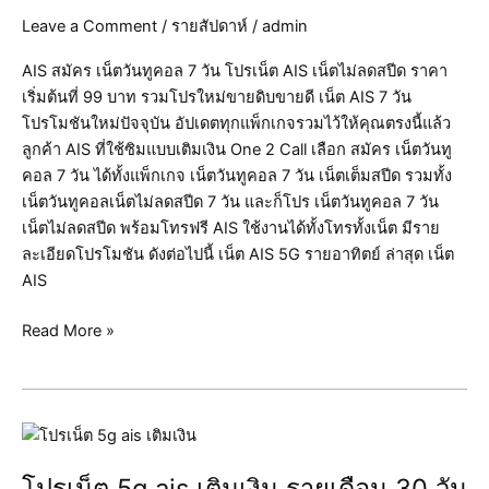
7
เลย!
Leave a Comment
/
รายสัปดาห์
/
admin
วัน
โปร
AIS สมัคร เน็ตวันทูคอล 7 วัน โปรเน็ต AIS เน็ตไม่ลดสปีด ราคา
เน็ต
เริ่มต้นที่ 99 บาท รวมโปรใหม่ขายดิบขายดี เน็ต AIS 7 วัน
AIS
โปรโมชันใหม่ปัจจุบัน อัปเดตทุกแพ็กเกจรวมไว้ให้คุณตรงนี้แล้ว
ไม่
ลูกค้า AIS ที่ใช้ซิมแบบเติมเงิน One 2 Call เลือก สมัคร เน็ตวันทู
ลด
คอล 7 วัน ได้ทั้งแพ็กเกจ เน็ตวันทูคอล 7 วัน เน็ตเต็มสปีด รวมทั้ง
สปีด
เน็ตวันทูคอลเน็ตไม่ลดสปีด 7 วัน และก็โปร เน็ตวันทูคอล 7 วัน
เน็ต
เน็ตไม่ลดสปีด พร้อมโทรฟรี AIS ใช้งานได้ทั้งโทรทั้งเน็ต มีราย
เต็ม
ละเอียดโปรโมชัน ดังต่อไปนี้ เน็ต AIS 5G รายอาทิตย์ ล่าสุด เน็ต
สปีด
AIS
ราคา
เริ่ม
Read More »
ต้น
ที่
99
บาท
โปร
เน็ต
โปรเน็ต 5g ais เติมเงิน รายเดือน 30 วัน
5g